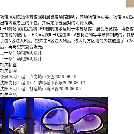
场馆照明
包括体育馆照明展览馆场馆照明，商场场馆照明等，场馆照明是
出馆内或者上的个性，并确定所要面对的消费人群。
LED
商场照明
是指将
LED照明
技术运用于体育场馆、展会展览馆、博物馆
在夜晚的使用。LED照明的LED是由Ⅲ-Ⅳ族化合物等半导体制成的，其
子由N区注入P区，空穴由P区注入N区。进入对方区域的少数载流子（
后，再与空穴复合发光。
上一条：
场馆照明设计
下一条：
酒吧照明设计
相关标签：
相关新闻
夜景照明工程：点亮城市夜色
2026-06-19
沈阳亮化工程设计：雕琢城市夜景
2026-06-12
沈阳照明工程：打造城市新风貌
2026-06-05
相关产品