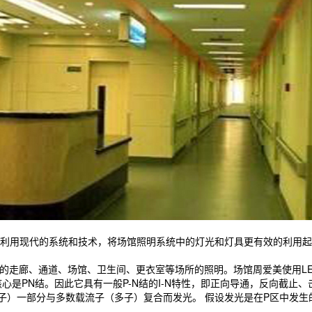
利用现代的系统和技术，将场馆照明系统中的灯光和灯具更有效的利用起
的走廊、通道、场馆、卫生间、更衣室等场所的照明。场馆周爱美使用L
核心是PN结。因此它具有一般P-N结的I-N特性，即正向导通，反向截
少子）一部分与多数载流子（多子）复合而发光。 假设发光是在P区中发